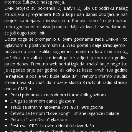
interneta čuli zvuci našeg radija.
CMR projekt su pokrenuli DJ Bafy i DJ Sky uz podršku našeg
stručnjaka i programera KCS-a koji i dan danas obogaćuje naš
projekt sa idejama i inovacijama.
Ponosni smo što je i nakon
toliko godina od osnivanja radio i dalje aktivan te se nadamo da
će još dugo tako i biti.
Dosta toga se promjenilo u ovim godinama rada CMR-a i to
uglavnom u pozitivnom smislu. Web portal i dalje izrađujemo i
održavamo sami koliko stignemo i umijemo kao i od samog
početka, a rezultate ste imali prilike vidjeti tjekom ovih godina
pa do danas. Trenutno web portal izgleda “malo” bolje nego što
je izgledao prije par godina, ali kako se kaže: “Prvih 100 godina
je najteže, a poslje već bude lakše :D”. Trenutno imamo 8 audio
stream-ova što znači da možete slušati 8 različitih radio stanica
unutar CMR-a.
Prvu i primarnu sa narodnom i turbo-folk glazbom
Drugu sa stranom dance glazbom
Treću sa stranim hitovima 70’s, 80’s i 90’s godina
Četvrtu sa temom “Love Song” – strane laganice i balade
Petu sa “Italo Disco” glazbom
Šestu sa “CRO” hitovima Hrvatskih izvođača
Sedmu pod nazivom “Tambura” čije ime govori za sebe