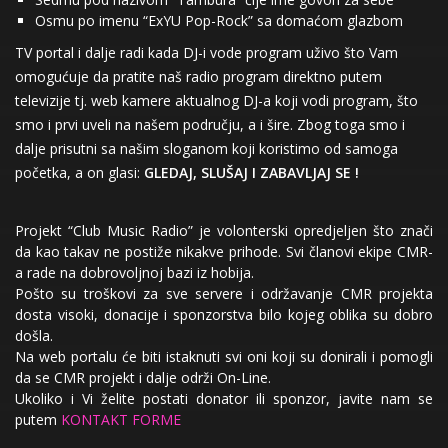
Osmu po imenu “ExYU Pop-Rock” sa domaćom glazbom
TV portal i dalje radi kada DJ-i vode program uživo što Vam
omogućuje da pratite naš radio program direktno putem
televizije tj. web kamere aktualnog DJ-a koji vodi program, što
smo i prvi uveli na našem području, a i šire. Zbog toga smo i
dalje prisutni sa našim sloganom koji koristimo od samoga
početka, a on glasi:
GLEDAJ, SLUŠAJ I ZABAVLJAJ SE !
Projekt “Club Music Radio” je volonterski opredjeljen što znači
da kao takav ne postiže nikakve prihode. Svi članovi ekipe CMR-
a rade na dobrovoljnoj bazi iz hobija.
Pošto su troškovi za sve servere i održavanje CMR projekta
dosta visoki, donacije i sponzorstva bilo kojeg oblika su dobro
došla.
Na web portalu će biti istaknuti svi oni koji su donirali i pomogli
da se CMR projekt i dalje održi On-Line.
Ukoliko i Vi želite postati donator ili sponzor, javite nam se
putem
KONTAKT FORME